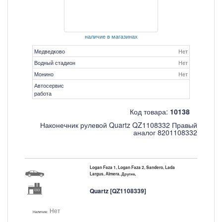
наличие в магазинах
Медведково
Нет
Водный стадион
Нет
Монино
Нет
Автосервис
работа
Код товара:
10138
Наконечник рулевой Quartz QZ1108332 Правый
аналог 8201108332
Logan Faza 1, Logan Faza 2, Sandero, Lada
Largus, Almera, Другие,
Quartz [QZ1108339]
Нет
Наличие: