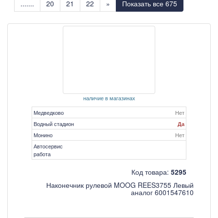
.......
20
21
22
»
Показать все 675
наличие в магазинах
Медведково
Нет
Водный стадион
Да
Монино
Нет
Автосервис
работа
Код товара:
5295
Наконечник рулевой MOOG REES3755 Левый
аналог 6001547610