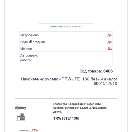
наличие в магазинах
Медведково
Да
Водный стадион
Да
Монино
Да
Автосервис
работа
Код товара:
6406
Наконечник рулевой TRW JTE1136 Левый аналог
6001547610
Logan Faza 1, Logan Faza 2, Logan 2014,
Sandero, Sandero 2014, Lada Largus, Almera,
Другие,
TRW [JTE1136]
Есть
Наличие: