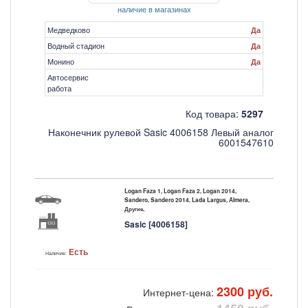
наличие в магазинах
Медведково
Да
Водный стадион
Да
Монино
Да
Автосервис
работа
Код товара:
5297
Наконечник рулевой Sasic 4006158 Левый аналог
6001547610
Logan Faza 1, Logan Faza 2, Logan 2014,
Sandero, Sandero 2014, Lada Largus, Almera,
Другие,
Sasic [4006158]
Есть
Наличие:
2300 руб.
Интернет-цена: