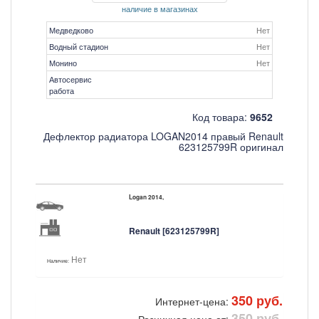
наличие в магазинах
Медведково
Нет
Водный стадион
Нет
Монино
Нет
Автосервис
работа
Код товара:
9652
Дефлектор радиатора LOGAN2014 правый Renault
623125799R оригинал
Logan 2014,
Renault [623125799R]
Нет
Наличие:
350 руб.
Интернет-цена:
350 руб.