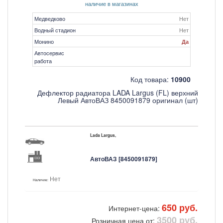
наличие в магазинах
Медведково
Нет
Водный стадион
Нет
Монино
Да
Автосервис
работа
Код товара:
10900
Дефлектор радиатора LADA Largus (FL) верхний
Левый АвтоВАЗ 8450091879 оригинал (шт)
Lada Largus,
АвтоВАЗ [8450091879]
Нет
Наличие:
650 руб.
Интернет-цена:
3500 руб.
Розничная цена от: