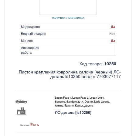
наличие в магазинах
Медведково
Да
Водный стадион
Нет
Монино
Да
Автосервис
работа
Код товара:
10250
Пистон крепления ковролина салона (черный) ЛС-
деталь ls10250 аналог 7703077117
Logan Faza 1, Logan Faza 2, Logan 2014,
Sandero, Sandero 2014, Duster, Lada Largus,
Almera, Terrano, Kaptur, Другие,
ЛС-деталь [ls10250]
Есть
Наличие: