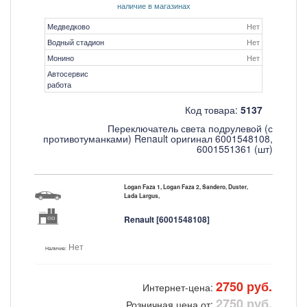
наличие в магазинах
Медведково
Нет
Водный стадион
Нет
Монино
Нет
Автосервис
работа
Код товара:
5137
Переключатель света подрулевой (с
противотуманками) Renault оригинал 6001548108,
6001551361 (шт)
Logan Faza 1, Logan Faza 2, Sandero, Duster,
Lada Largus,
Renault [6001548108]
Нет
Наличие:
2750 руб.
Интернет-цена:
2750 руб.
Розничная цена от: