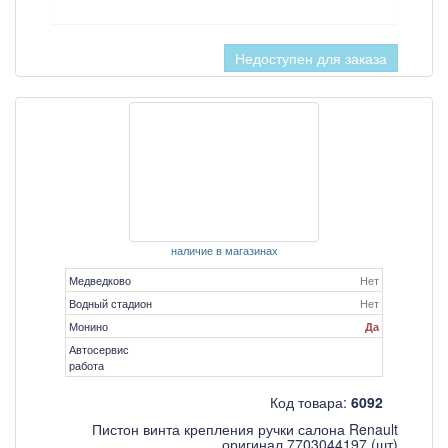
Недоступен для заказа
наличие в магазинах
Медведково
Нет
Водный стадион
Нет
Монино
Да
Автосервис
работа
Код товара:
6092
Пистон винта крепления ручки салона Renault
оригинал 7703044197 (шт)