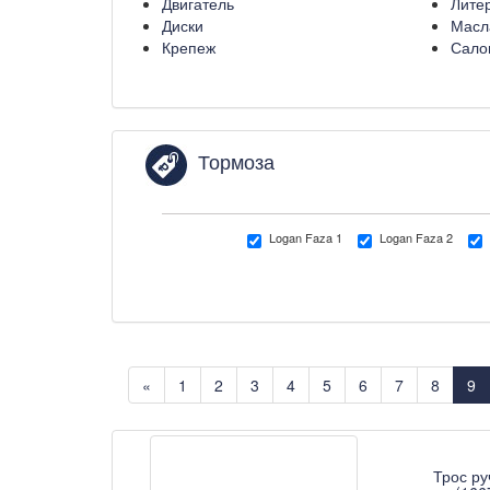
Двигатель
Лите
Диски
Масл
Крепеж
Сало
Тормоза
Logan Faza 1
Logan Faza 2
«
1
2
3
4
5
6
7
8
9
Трос ру