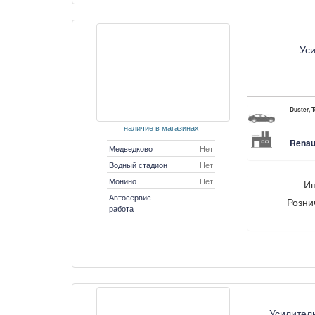
Уси
Duster, T
наличие в магазинах
Renau
Медведково
Нет
Водный стадион
Нет
Монино
Нет
Ин
Автосервис
Розни
работа
Усилител