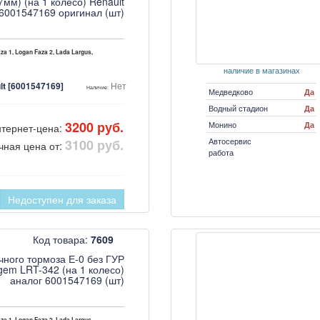
7мм) (на 1 колесо) Renault
6001547169 оригинал (шт)
za 1, Logan Faza 2, Lada Largus,
наличие в магазинах
lt [6001547169]
Нет
Наличие:
Медведково
Да
Водный стадион
Да
3200 руб.
Монино
Да
тернет-цена:
Автосервис
3100 руб.
чная цена от:
работа
Недоступен для заказа
Код товара:
7609
чного тормоза Е-0 без ГУР
gem LRT-342 (на 1 колесо)
аналог 6001547169 (шт)