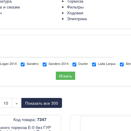
ратура
Тормоза
а и смазки
Фильтры
н
Ходовая
Электрика
Logan 2014
Sandero
Sandero 2014
Duster
Lada Largus
Alm
10
»
Показать все 300
Код товара:
7347
чного тормоза Е-0 без ГУР