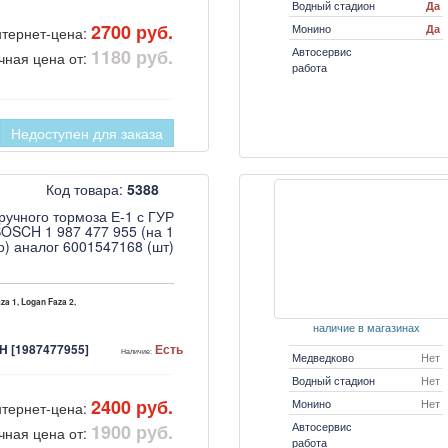
Водный стадион
Да
2700 руб.
Монино
Да
тернет-цена:
Автосервис
1180 руб.
чная цена от:
работа
Недоступен для заказа
Код товара:
5388
ручного тормоза Е-1 с ГУР
OSCH 1 987 477 955 (на 1
о) аналог 6001547168 (шт)
za 1, Logan Faza 2,
наличие в магазинах
 [1987477955]
Есть
Наличие:
Медведково
Нет
Водный стадион
Нет
2400 руб.
Монино
Нет
тернет-цена:
Автосервис
1900 руб.
чная цена от:
работа