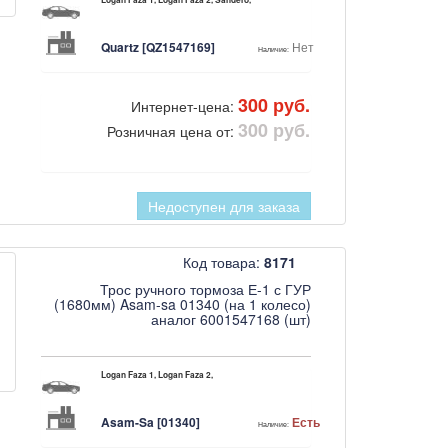
Logan Faza 1, Logan Faza 2, Sandero,
Quartz [QZ1547169]
Нет
Наличие:
300 руб.
Интернет-цена:
300 руб.
Розничная цена от:
Недоступен для заказа
Код товара:
8171
Трос ручного тормоза Е-1 с ГУР
(1680мм) Asam-sa 01340 (на 1 колесо)
аналог 6001547168 (шт)
Logan Faza 1, Logan Faza 2,
Asam-Sa [01340]
Есть
Наличие: