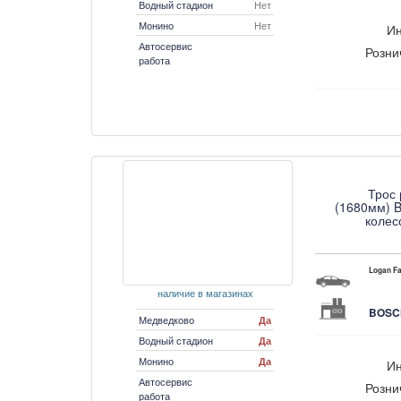
Водный стадион
Нет
Монино
Нет
Ин
Автосервис
Розни
работа
Трос 
(1680мм) B
колес
Logan Fa
наличие в магазинах
BOSCH
Медведково
Да
Водный стадион
Да
Монино
Да
Ин
Автосервис
Розни
работа