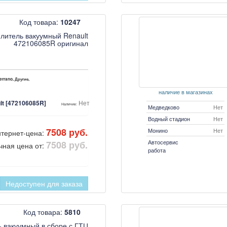
Код товара:
10247
литель вакуумный Renault
472106085R оригинал
errano, Другие,
наличие в магазинах
lt [472106085R]
Нет
Наличие:
Медведково
Нет
Водный стадион
Нет
7508 руб.
Монино
Нет
тернет-цена:
Автосервис
7508 руб.
чная цена от:
работа
Недоступен для заказа
Код товара:
5810
ь вакуумный в сборе с ГТЦ