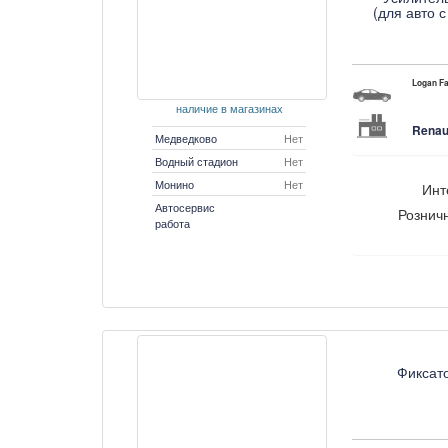
(для авто 
Logan Fa
наличие в магазинах
Renau
Медведково
Нет
Водный стадион
Нет
Монино
Нет
Инт
Автосервис
Рознич
работа
Фиксато