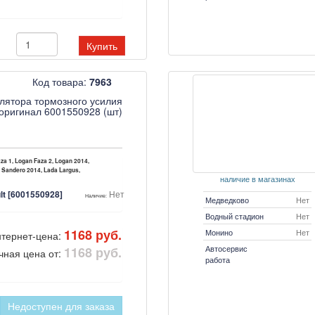
Купить
Код товара:
7963
улятора тормозного усилия
 оригинал 6001550928 (шт)
za 1, Logan Faza 2, Logan 2014,
 Sandero 2014, Lada Largus,
наличие в магазинах
lt [6001550928]
Нет
Наличие:
Медведково
Нет
Водный стадион
Нет
1168 руб.
Монино
Нет
тернет-цена:
Автосервис
1168 руб.
чная цена от:
работа
Недоступен для заказа