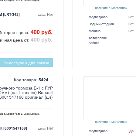
za 1, Logan Faza 2, Lada Largus,
наличие в магазинах
 [LRT-342]
Нет
Наличие:
Медведково
Нет
Водный стадион
Нет
400 руб.
Монино
Нет
Интернет-цена:
Автосервис
400 руб.
ичная цена от:
работа
Недоступен для заказа
Код товара:
5424
ручного тормоза Е-1 с ГУР
0мм) (на 1 колесо) Renault
6001547168 оригинал (шт)
za 1, Logan Faza 2, Lada Largus,
наличие в магазинах
lt [6001547168]
Нет
Наличие:
Медведково
Да