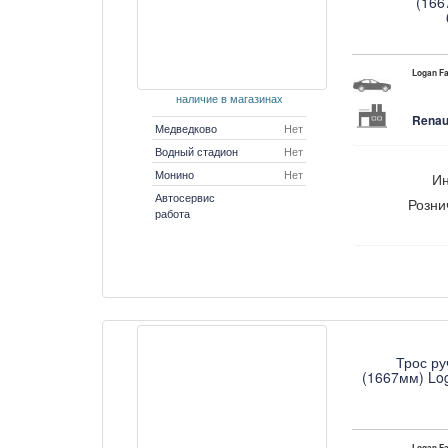
(166
Logan Fa
наличие в магазинах
Renau
Медведково
Нет
Водный стадион
Нет
Монино
Нет
Ин
Автосервис
Розни
работа
Трос ру
(1667мм) Lo