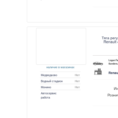
Тяга рег
Renault
Logan Fa
Sandero,
наличие в магазинах
Renau
Медведково
Нет
Водный стадион
Нет
Монино
Нет
Ин
Автосервис
Розни
работа