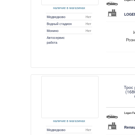
Logan Fa
наличие в магазинах
LOGEM
Медведково
Нет
Водный стадион
Нет
Монино
Нет
Автосервис
Розн
работа
Трос 
(168
Logan Fa
наличие в магазинах
Renau
Медведково
Нет