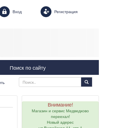
Login form
Вход
Регистрация
Поиск по сайту
ить
Внимание!
Магазин и сервис Медведково
переехал!
Новый адерес
ул.Вилюйская 11, стр.1