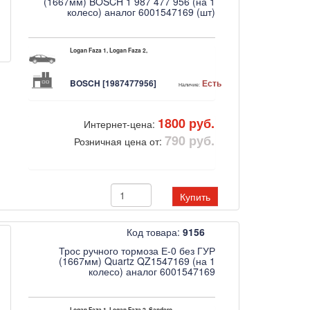
(1667мм) BOSCH 1 987 477 956 (на 1
колесо) аналог 6001547169 (шт)
Logan Faza 1, Logan Faza 2,
BOSCH [1987477956]
Есть
Наличие:
1800 руб.
Интернет-цена:
790 руб.
Розничная цена от:
Купить
Код товара:
9156
Трос ручного тормоза Е-0 без ГУР
(1667мм) Quartz QZ1547169 (на 1
колесо) аналог 6001547169