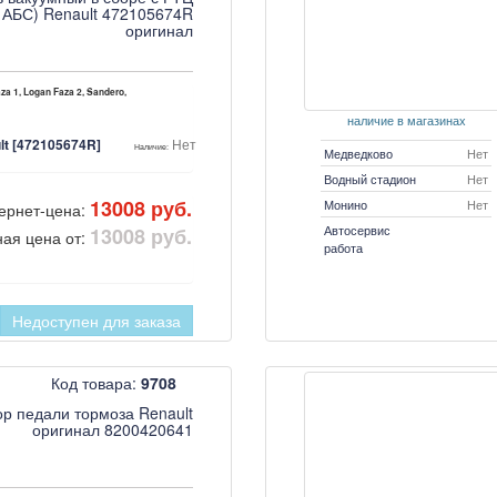
с АБС) Renault 472105674R
оригинал
za 1, Logan Faza 2, Sandero,
наличие в магазинах
lt [472105674R]
Нет
Наличие:
Медведково
Нет
Водный стадион
Нет
13008 руб.
Монино
Нет
ернет-цена:
Автосервис
13008 руб.
ная цена от:
работа
Недоступен для заказа
Код товара:
9708
р педали тормоза Renault
оригинал 8200420641