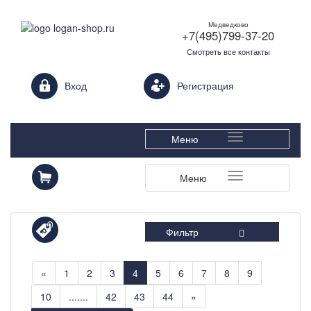
Медведково
+7(495)799-37-20
Смотреть все контакты
Login form
Вход
Регистрация
Меню
Меню
Фильтр
«
1
2
3
4
5
6
7
8
9
10
.......
42
43
44
»