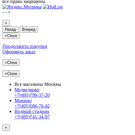
все права защищены
‹
›
×
×
Назад
Вперед
×
Close
Продолжить покупки
Оформить заказ
×
Close
×
Close
Все магазины Москвы
Медведково
+7(495)799-37-20
Монино
+7(495)506-76-42
Водный стадион
+7(495)741-34-97
×