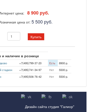
8 900 руб.
Интернет цена:
5 500 руб.
Розничная цена от:
Купить
 и наличие в рознице
дково
+7(495)799-37-20
Есть
8900 p.
й стадион
+7(495)741-34-97
Нет
5500 p.
о
+7(495)506-76-42
Нет
5500 p.
Дизайн сайта студия "Галиор"