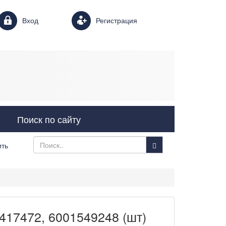
Login form
Вход
Регистрация
Поиск по сайту
ить
417472, 6001549248 (шт)