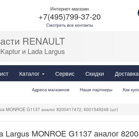
Интернет-магазин
+7(495)799-37-20
Смотреть все контакты
части RENAULT
 Kaptur и Lada Largus
Cats
ист
Каталог
Сервис
Скидки
Доставка
Адреса магазинов
Наши партнеры
Как куп
gus MONROE G1137 аналог 8200417472, 6001549248 (шт)
a Largus MONROE G1137 аналог 8200