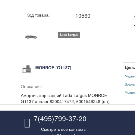
10560
Код товара:
Lada Largus
Цены
MONROE [G1137]
Медве
Водны
Описание:
Монин
Амортизатор задний Lada Largus MONROE
G1137 аналог 8200417472, 6001549248 (шт)
7(495)799-37-20
Смотреть все контакты