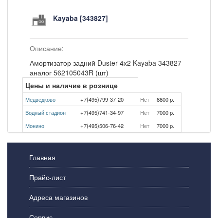
Kayaba [343827]
Описание:
Амортизатор задний Duster 4х2 Kayaba 343827
аналог 562105043R (шт)
Цены и наличие в рознице
Медведково
+7(495)799-37-20
Нет
8800 p.
Водный стадион
+7(495)741-34-97
Нет
7000 p.
Монино
+7(495)506-76-42
Нет
7000 p.
Главная
Прайс-лист
Адреса магазинов
Сервис