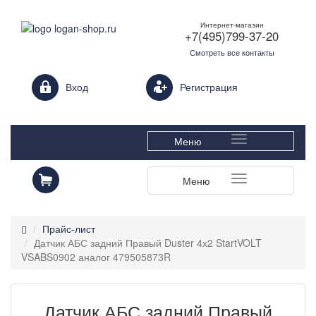
Интернет-магазин
+7(495)799-37-20
Смотреть все контакты
Login form
Вход
Регистрация
Меню
Меню
Прайс-лист
Датчик АБС задний Правый Duster 4х2 StartVOLT
VSABS0902 аналог 479505873R
Датчик АБС задний Правый