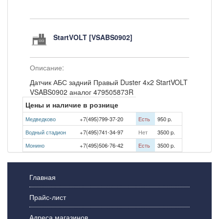
StartVOLT [VSABS0902]
Описание:
Датчик АБС задний Правый Duster 4х2 StartVOLT
VSABS0902 аналог 479505873R
Цены и наличие в рознице
Медведково
+7(495)799-37-20
Есть
950 p.
Водный стадион
+7(495)741-34-97
Нет
3500 p.
Монино
+7(495)506-76-42
Есть
3500 p.
Главная
Прайс-лист
Адреса магазинов