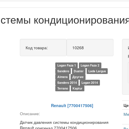
истемы кондиционирования
Код товара:
10268
Logan Faza 1
Logan Faza 2
Sandero
Duster
Lada Largus
Almera
Другие
Sandero 2014
Logan 2014
Terrano
Kaptur
Це
Renault [7700417506]
Описание:
Ме
Датчик давления системы кондиционирования
Renault оригинал 7700417506
Во