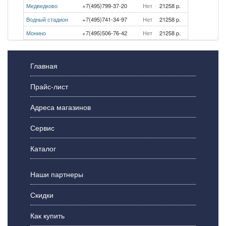
Медведково
+7(495)799-37-20
Нет
21258 p.
Водный стадион
+7(495)741-34-97
Нет
21258 p.
Монино
+7(495)506-76-42
Нет
21258 p.
Главная
Прайс-лист
Адреса магазинов
Сервис
Каталог
Наши партнеры
Скидки
Как купить