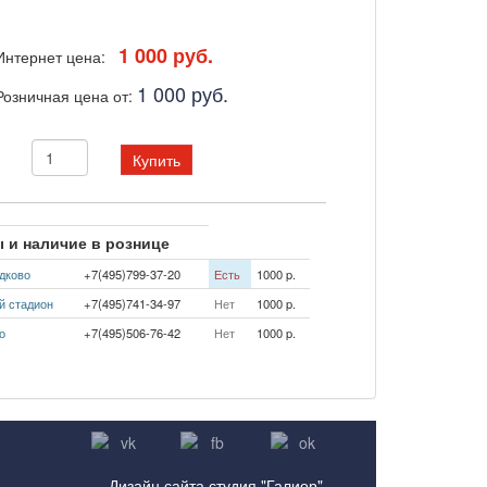
1 000 руб.
Интернет цена:
1 000 руб.
Розничная цена от:
Купить
 и наличие в рознице
дково
+7(495)799-37-20
Есть
1000 p.
й стадион
+7(495)741-34-97
Нет
1000 p.
о
+7(495)506-76-42
Нет
1000 p.
Дизайн сайта студия "Галиор"