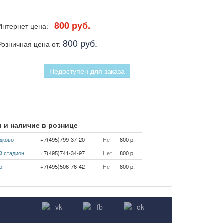
800 руб.
Интернет цена:
800 руб.
Розничная цена от:
Недоступен для заказа
 и наличие в рознице
дково
+7(495)799-37-20
Нет
800 p.
й стадион
+7(495)741-34-97
Нет
800 p.
о
+7(495)506-76-42
Нет
800 p.