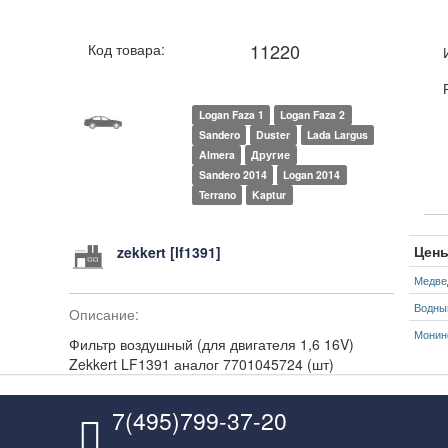
11220
Код товара:
Logan Faza 1
Logan Faza 2
Sandero
Duster
Lada Largus
Almera
Другие
Sandero 2014
Logan 2014
Terrano
Kaptur
Цены
zekkert [lf1391]
Медве
Водны
Описание:
Монин
Фильтр воздушный (для двигателя 1,6 16V)
Zekkert LF1391 аналог 7701045724 (шт)
7(495)799-37-20