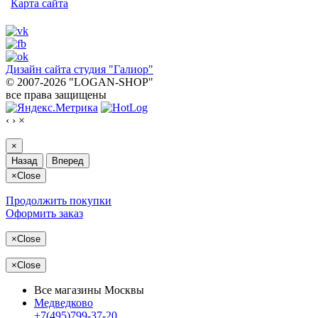
Карта сайта
Дизайн сайта студия "Галиор"
© 2007-2026 "LOGAN-SHOP"
все права защищены
‹
›
×
×
Назад
Вперед
×
Close
Продолжить покупки
Оформить заказ
×
Close
×
Close
Все магазины Москвы
Медведково
+7(495)799-37-20