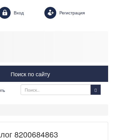
Login form
Вход
Регистрация
Поиск по сайту
ить
алог 8200684863