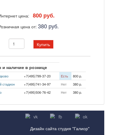
800 руб.
Интернет цена:
380 руб.
Розничная цена от:
Купить
 и наличие в рознице
дково
+7(495)799-37-20
Есть
800 p.
й стадион
+7(495)741-34-97
Нет
380 p.
о
+7(495)506-76-42
Нет
380 p.
Дизайн сайта студия "Галиор"