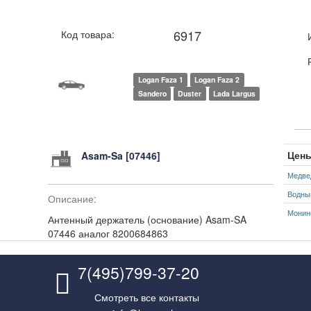
6917
Код товара:
Logan Faza 1
Logan Faza 2
Sandero
Duster
Lada Largus
Цены
Asam-Sa [07446]
Медве
Водны
Описание:
Монин
Антенный держатель (основание) Asam-SA
07446 аналог 8200684863
7(495)799-37-20
Смотреть все контакты