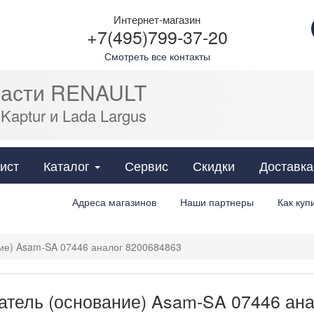
Интернет-магазин
+7(495)799-37-20
Смотреть все контакты
части RENAULT
 Kaptur и Lada Largus
Cats
ист
Каталог
Сервис
Скидки
Доставка
Адреса магазинов
Наши партнеры
Как куп
ие) Asam-SA 07446 аналог 8200684863
тель (основание) Asam-SA 07446 ан