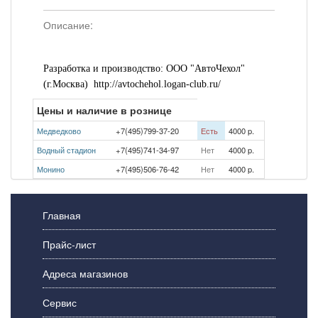
Описание:
Разработка и производство: ООО "АвтоЧехол"
(г.Москва)
http://avtochehol.logan-club.ru/
Цены и наличие в рознице
Медведково
+7(495)799-37-20
Есть
4000 p.
Водный стадион
+7(495)741-34-97
Нет
4000 p.
Монино
+7(495)506-76-42
Нет
4000 p.
Главная
Прайс-лист
Адреса магазинов
Сервис