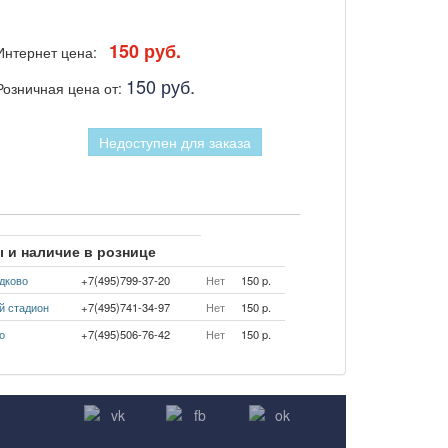
150 руб.
Интернет цена:
150 руб.
Розничная цена от:
Недоступен для заказа
 и наличие в рознице
дково
+7(495)799-37-20
Нет
150 p.
й стадион
+7(495)741-34-97
Нет
150 p.
о
+7(495)506-76-42
Нет
150 p.