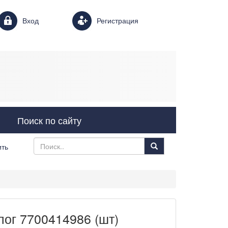
Login form
Вход
Регистрация
Поиск по сайту
ить
лог 7700414986 (шт)