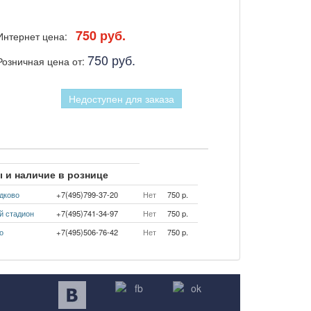
750 руб.
Интернет цена:
750 руб.
Розничная цена от:
Недоступен для заказа
 и наличие в рознице
дково
+7(495)799-37-20
Нет
750 p.
й стадион
+7(495)741-34-97
Нет
750 p.
о
+7(495)506-76-42
Нет
750 p.