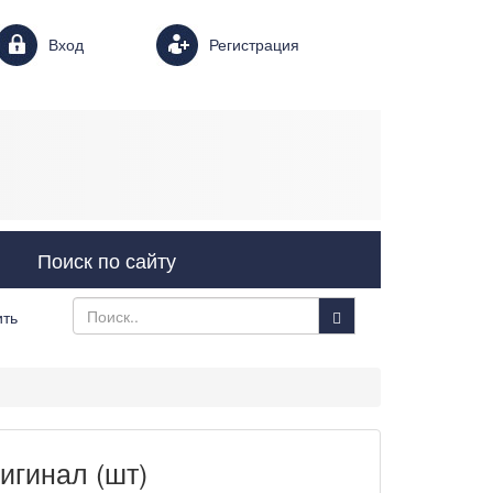
Login form
Вход
Регистрация
Поиск по сайту
ить
игинал (шт)