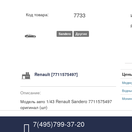
7733
Код товара:
Sandero
Другие
Цены
Renault [7711575497]
Медве
Водны
Описание:
Монин
Модель авто 1/43 Renault Sandero 7711575497
оригинал (шт)
7(495)799-37-20