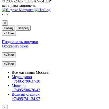
© 2007-2026 "LOGAN-SHOP"
все права защищены
‹
›
×
×
Назад
Вперед
×
Close
Продолжить покупки
Оформить заказ
×
Close
×
Close
Все магазины Москвы
Медведково
+7(495)799-37-20
Монино
+7(495)506-76-42
Водный стадион
+7(495)741-34-97
×