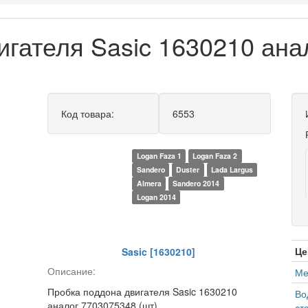
игателя Sasic 1630210 ана
Код товара:
6553
Logan Faza 1
Logan Faza 2
Sandero
Duster
Lada Largus
Almera
Sandero 2014
Logan 2014
Це
Sasic [1630210]
Описание:
Ме
Пробка поддона двигателя Sasic 1630210
Во
аналог 7703075348 (шт)
ст