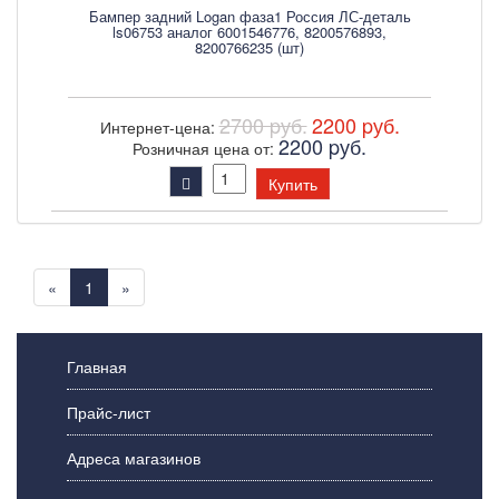
Бампер задний Logan фаза1 Россия ЛС-деталь
ls06753 аналог 6001546776, 8200576893,
8200766235 (шт)
2700 pуб.
2200 pуб.
Интернет-цена:
2200 pуб.
Розничная цена от:
Купить
«
1
»
Главная
Прайс-лист
Адреса магазинов