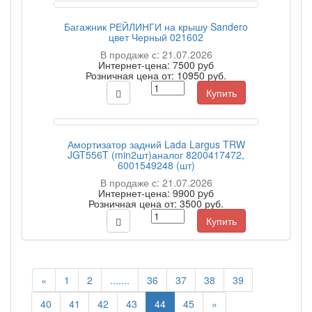
Багажник РЕЙЛИНГИ на крышу Sandero
цвет Черный 021602
В продаже с: 21.07.2026
Интернет-цена:
7500 pуб
Розничная цена от:
10950 руб.
Купить
Амортизатор задний Lada Largus TRW
JGT556T (min2шт)аналог 8200417472,
6001549248 (шт)
В продаже с: 21.07.2026
Интернет-цена:
9900 pуб
Розничная цена от:
3500 руб.
Купить
«
1
2
.......
36
37
38
39
40
41
42
43
44
45
»