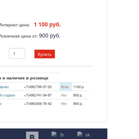
1 100 руб.
Интернет цена:
900 руб.
Розничная цена от:
Купить
 и наличие в рознице
дково
+7(495)799-37-20
Есть
1100 p.
й стадион
+7(495)741-34-97
Нет
900 p.
о
+7(495)506-76-42
Нет
900 p.