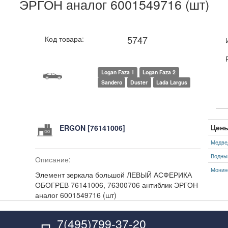
ЭРГОН аналог 6001549716 (шт)
5747
Код товара:
Logan Faza 1
Logan Faza 2
Sandero
Duster
Lada Largus
Цены
ERGON [76141006]
Медве
Водны
Описание:
Монин
Элемент зеркала большой ЛЕВЫЙ АСФЕРИКА
ОБОГРЕВ 76141006, 76300706 антиблик ЭРГОН
аналог 6001549716 (шт)
7(495)799-37-20