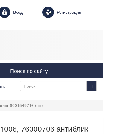
Login form
Вход
Регистрация
Поиск по сайту
ить
лог 6001549716 (шт)
006, 76300706 антиблик