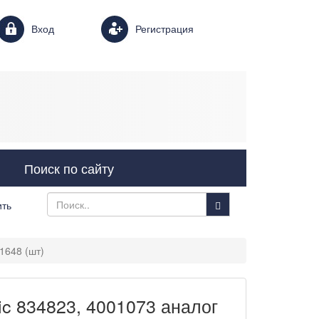
Login form
Вход
Регистрация
Поиск по сайту
ить
1648 (шт)
c 834823, 4001073 аналог