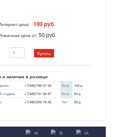
100 руб.
Интернет цена:
50 руб.
Розничная цена от:
Купить
 и наличие в рознице
дково
+7(495)799-37-20
Есть
100 p.
й стадион
+7(495)741-34-97
Есть
50 p.
о
+7(495)506-76-42
Нет
50 p.