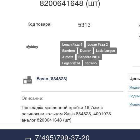
8200641648 (шт)
5313
Код товара:
Logan Faza 1
Logan Faza 2
Sandero
Duster
Lada Largus
Almera
Sandero 2014
Logan 2014
Terrano
Цены
Sasic [834823]
Медве
Водны
Описание:
Монин
Прокладка маслянной пробки 16,7мм с
резиновым кольцом Sasic 834823, 4001073
аналог 8200641648 (шт)
7(495)799-37-20